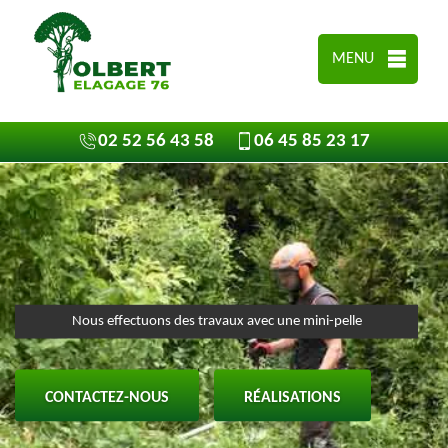
MENU
02 52 56 43 58
06 45 85 23 17
Nous effectuons des travaux avec une mini-pelle
CONTACTEZ-NOUS
RÉALISATIONS