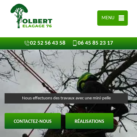
MENU
02 52 56 43 58
06 45 85 23 17
Nous effectuons des travaux avec une mini-pelle
CONTACTEZ-NOUS
RÉALISATIONS