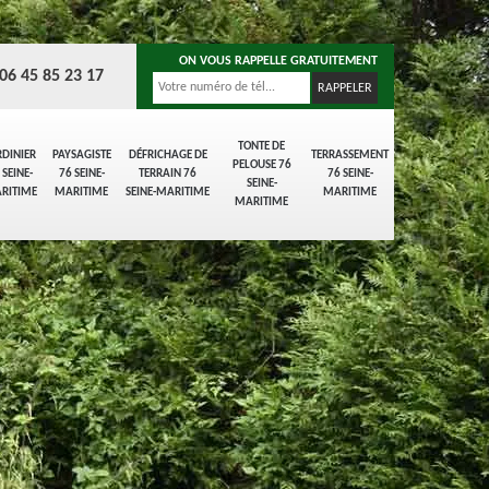
ON VOUS RAPPELLE GRATUITEMENT
06 45 85 23 17
TONTE DE
RDINIER
PAYSAGISTE
DÉFRICHAGE DE
TERRASSEMENT
PELOUSE 76
 SEINE-
76 SEINE-
TERRAIN 76
76 SEINE-
SEINE-
RITIME
MARITIME
SEINE-MARITIME
MARITIME
MARITIME