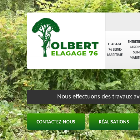
ENTRETI
ELAGAGE
JARDIN
76 SEINE-
SEIN
MARITIME
MARIT
Nous effectuons des travaux av
CONTACTEZ-NOUS
RÉALISATIONS