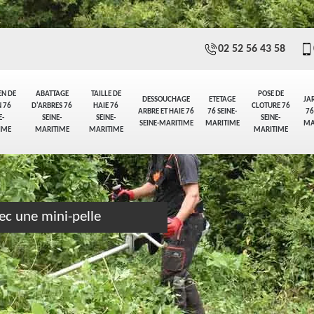
02 52 56 43 58
EN DE
ABATTAGE
TAILLE DE
POSE DE
DESSOUCHAGE
ETETAGE
JA
 76
D'ARBRES 76
HAIE 76
CLOTURE 76
ARBRE ET HAIE 76
76 SEINE-
76
E-
SEINE-
SEINE-
SEINE-
SEINE-MARITIME
MARITIME
MA
IME
MARITIME
MARITIME
MARITIME
ec une mini-pelle