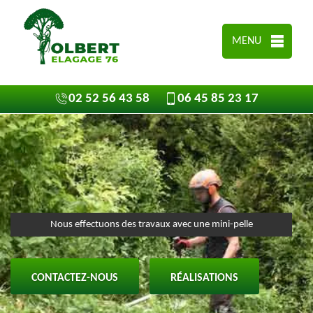
MENU
02 52 56 43 58
06 45 85 23 17
Nous effectuons des travaux avec une mini-pelle
CONTACTEZ-NOUS
RÉALISATIONS