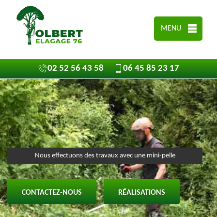
MENU
02 52 56 43 58
06 45 85 23 17
Nous effectuons des travaux avec une mini-pelle
CONTACTEZ-NOUS
RÉALISATIONS