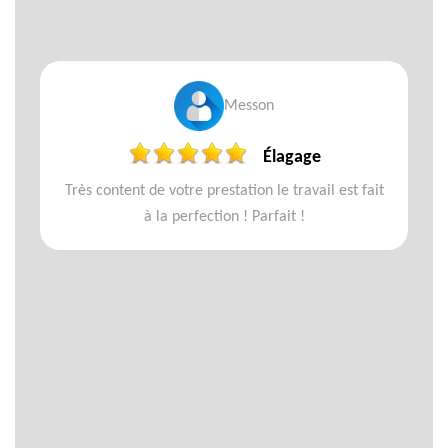
Messon
Élagage
Très content de votre prestation le travail est fait
à la perfection ! Parfait !