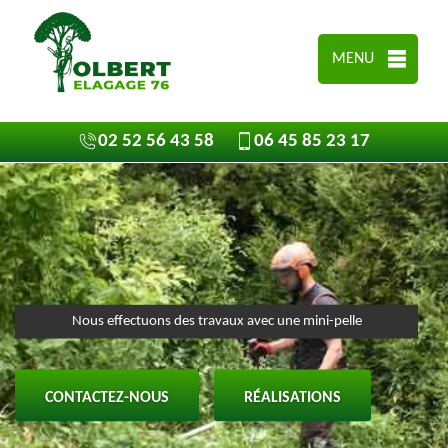
MENU
02 52 56 43 58
06 45 85 23 17
Nous effectuons des travaux avec une mini-pelle
CONTACTEZ-NOUS
RÉALISATIONS