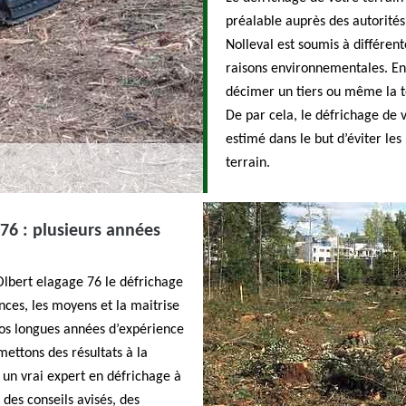
préalable auprès des autorités
Nolleval est soumis à différen
raisons environnementales. En 
décimer un tiers ou même la tot
De par cela, le défrichage de v
estimé dans le but d’éviter le
terrain.
 76 : plusieurs années
Olbert elagage 76 le défrichage
nces, les moyens et la maitrise
nos longues années d’expérience
ettons des résultats à la
 un vrai expert en défrichage à
 des conseils avisés, des