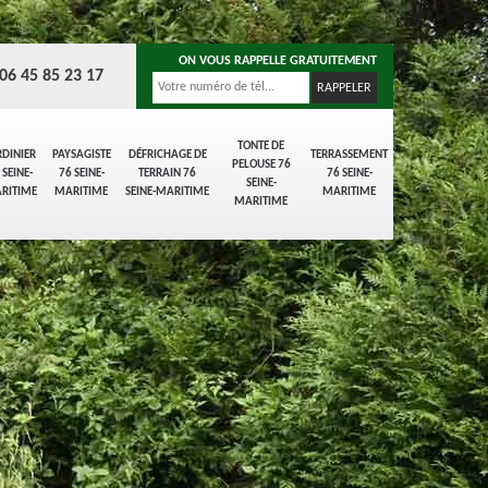
ON VOUS RAPPELLE GRATUITEMENT
06 45 85 23 17
TONTE DE
RDINIER
PAYSAGISTE
DÉFRICHAGE DE
TERRASSEMENT
PELOUSE 76
 SEINE-
76 SEINE-
TERRAIN 76
76 SEINE-
SEINE-
RITIME
MARITIME
SEINE-MARITIME
MARITIME
MARITIME