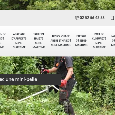
02 52 56 43 58
EN DE
ABATTAGE
TAILLE DE
POSE DE
DESSOUCHAGE
ETETAGE
JA
 76
D'ARBRES 76
HAIE 76
CLOTURE 76
ARBRE ET HAIE 76
76 SEINE-
76
E-
SEINE-
SEINE-
SEINE-
SEINE-MARITIME
MARITIME
MA
IME
MARITIME
MARITIME
MARITIME
ec une mini-pelle