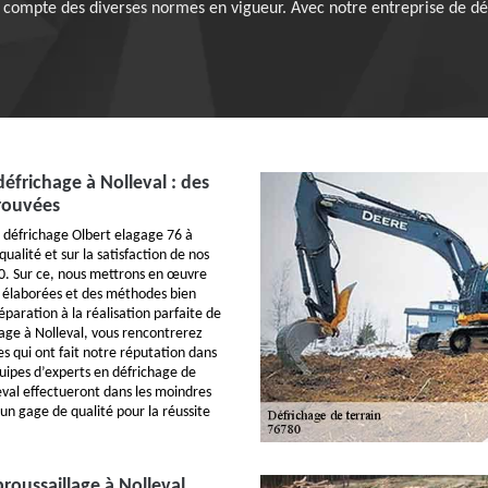
nt compte des diverses normes en vigueur. Avec notre entreprise de déf
défrichage à Nolleval : des
rouvées
 défrichage Olbert elagage 76 à
qualité et sur la satisfaction de nos
80. Sur ce, nous mettrons en œuvre
 élaborées et des méthodes bien
paration à la réalisation parfaite de
hage à Nolleval, vous rencontrerez
s qui ont fait notre réputation dans
ipes d’experts en défrichage de
eval effectueront dans les moindres
: un gage de qualité pour la réussite
roussaillage à Nolleval