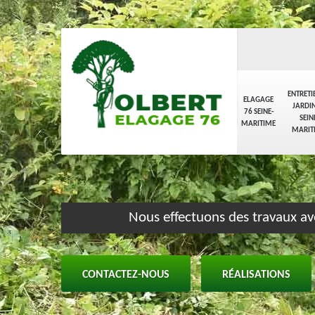
ENTRETI
ELAGAGE
JARDIN
76 SEINE-
SEIN
MARITIME
MARIT
Nous effectuons des travaux av
CONTACTEZ-NOUS
RÉALISATIONS