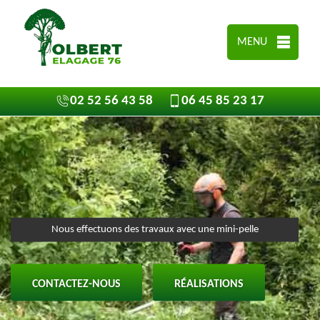
MENU
02 52 56 43 58
06 45 85 23 17
Nous effectuons des travaux avec une mini-pelle
CONTACTEZ-NOUS
RÉALISATIONS