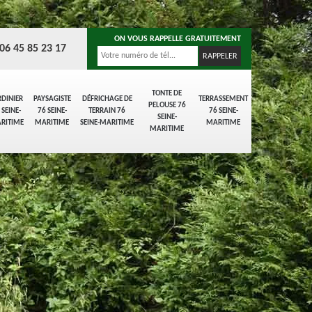
ON VOUS RAPPELLE GRATUITEMENT
06 45 85 23 17
TONTE DE
RDINIER
PAYSAGISTE
DÉFRICHAGE DE
TERRASSEMENT
PELOUSE 76
 SEINE-
76 SEINE-
TERRAIN 76
76 SEINE-
SEINE-
RITIME
MARITIME
SEINE-MARITIME
MARITIME
MARITIME