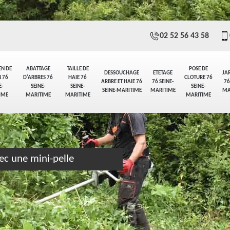
02 52 56 43 58
EN DE
ABATTAGE
TAILLE DE
POSE DE
DESSOUCHAGE
ETETAGE
JA
 76
D'ARBRES 76
HAIE 76
CLOTURE 76
ARBRE ET HAIE 76
76 SEINE-
76
E-
SEINE-
SEINE-
SEINE-
SEINE-MARITIME
MARITIME
MA
IME
MARITIME
MARITIME
MARITIME
ec une mini-pelle