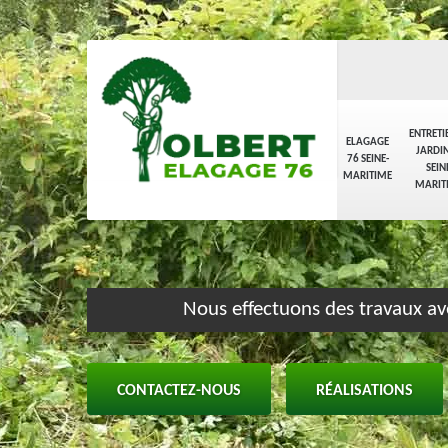
ENTRETI
ELAGAGE
JARDIN
76 SEINE-
SEIN
MARITIME
MARIT
Nous effectuons des travaux av
CONTACTEZ-NOUS
RÉALISATIONS