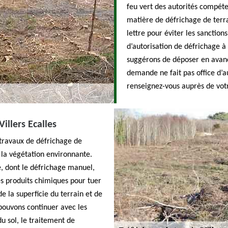
feu vert des autorités compét
matière de défrichage de terrai
lettre pour éviter les sanctio
d’autorisation de défrichage à 
suggérons de déposer en avan
demande ne fait pas office d’a
renseignez-vous auprès de vo
illers Ecalles
travaux de défrichage de
 la végétation environnante.
e, dont le défrichage manuel,
es produits chimiques pour tuer
 la superficie du terrain et de
 pouvons continuer avec les
u sol, le traitement de