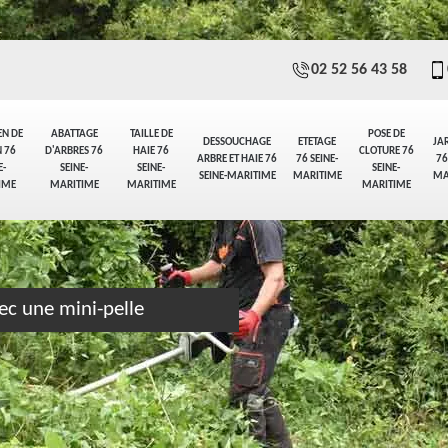
02 52 56 43 58
EN DE
ABATTAGE
TAILLE DE
POSE DE
DESSOUCHAGE
ETETAGE
JA
 76
D'ARBRES 76
HAIE 76
CLOTURE 76
ARBRE ET HAIE 76
76 SEINE-
76
E-
SEINE-
SEINE-
SEINE-
SEINE-MARITIME
MARITIME
MA
IME
MARITIME
MARITIME
MARITIME
ec une mini-pelle