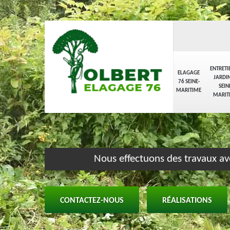
ENTRETI
ELAGAGE
JARDIN
76 SEINE-
SEIN
MARITIME
MARIT
Nous effectuons des travaux av
CONTACTEZ-NOUS
RÉALISATIONS