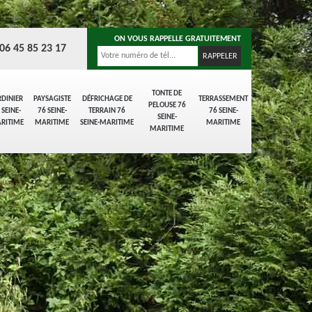
ON VOUS RAPPELLE GRATUITEMENT
06 45 85 23 17
TONTE DE
RDINIER
PAYSAGISTE
DÉFRICHAGE DE
TERRASSEMENT
PELOUSE 76
 SEINE-
76 SEINE-
TERRAIN 76
76 SEINE-
SEINE-
RITIME
MARITIME
SEINE-MARITIME
MARITIME
MARITIME