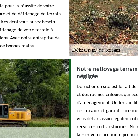
e pour la réussite de votre
projet de défrichage de terrain
aires dont vous aurez besoin.
frichage de votre terrain à
tions. Avec notre entreprise de
e de bonnes mains.
Notre nettoyage terrain
négligée
Défricher un site est le fait d
et des racines enfouies qui pe
d’aménagement. Un terrain libé
ces travaux et garantit une mei
vous débarrassons également d
recyclées ou transformés. Notre
laisser votre propriété propre