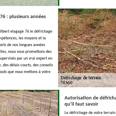
 76 : plusieurs années
Olbert elagage 76 le défrichage
ompétences, les moyens et la
Forts de nos longues années
alles, nous vous promettons des
supervisés par un vrai expert en
, des délais courts, des conseils
touts que nous mettons à votre
Autorisation de défricha
qu’il faut savoir
Le défrichage de votre terrain 