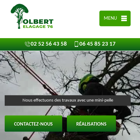
MENU
02 52 56 43 58
06 45 85 23 17
Nous effectuons des travaux avec une mini-pelle
CONTACTEZ-NOUS
RÉALISATIONS