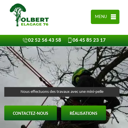
MENU
02 52 56 43 58
06 45 85 23 17
Nous effectuons des travaux avec une mini-pelle
CONTACTEZ-NOUS
RÉALISATIONS