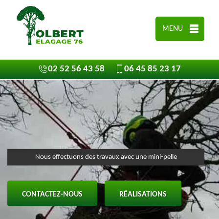
MENU
02 52 56 43 58
06 45 85 23 17
Nous effectuons des travaux avec une mini-pelle
CONTACTEZ-NOUS
RÉALISATIONS