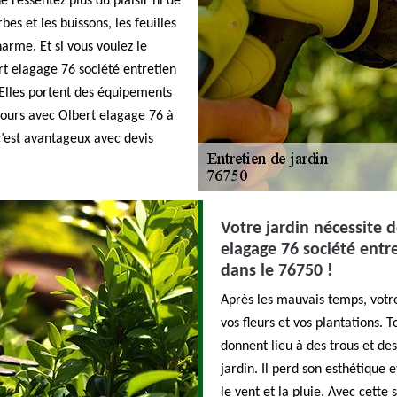
e ressentez plus du plaisir ni de
rbes et les buissons, les feuilles
charme. Et si vous voulez le
rt elagage 76 société entretien
 Elles portent des équipements
ujours avec Olbert elagage 76 à
’est avantageux avec devis
Votre jardin nécessite d
elagage 76 société entr
dans le 76750 !
Après les mauvais temps, votre
vos fleurs et vos plantations. 
donnent lieu à des trous et de
jardin. Il perd son esthétique
le vent et la pluie. Avec cette 