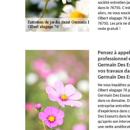
société entretien j
dans le 76750. C’es
alors, ne vous souci
Olbert elagage 76 à
76750. Les prix ne 
reste gratuit !
Pensez à appel
professionnel e
Germain Des Es
vos travaux da
Germain Des Es
Ne vous inquiétez p
Olbert elagage 76 pr
Germain Des Essour
dans ce domaine. De
entreprise entretie
d’expérience dans c
Des Essourts dans l
qu’après son interv
une nette améliorati