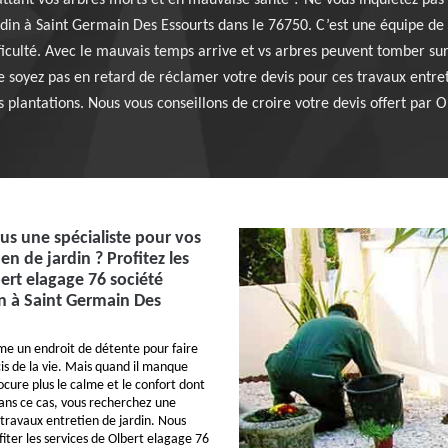
attant vos arbres morts et en mauvaise santé ? Ne vous inquiétez pas
ardin à Saint Germain Des Essourts dans le 76750. C’est une équipe de
ficulté. Avec le mauvais temps arrive et vs arbres peuvent tomber sur
ne soyez pas en retard de réclamer votre devis pour ces travaux entret
plantations. Nous vous conseillons de croire votre devis offert par O
s une spécialiste pour vos
en de jardin ? Profitez les
bert elagage 76 société
in à Saint Germain Des
me un endroit de détente pour faire
cis de la vie. Mais quand il manque
rocure plus le calme et le confort dont
ans ce cas, vous recherchez une
 travaux entretien de jardin. Nous
fiter les services de Olbert elagage 76