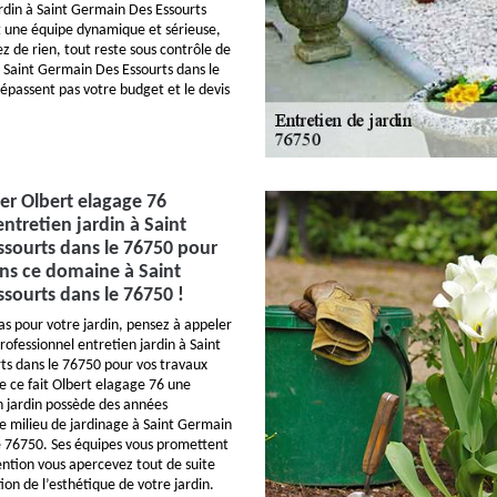
ardin à Saint Germain Des Essourts
t une équipe dynamique et sérieuse,
ez de rien, tout reste sous contrôle de
 Saint Germain Des Essourts dans le
dépassent pas votre budget et le devis
er Olbert elagage 76
ntretien jardin à Saint
sourts dans le 76750 pour
ns ce domaine à Saint
sourts dans le 76750 !
as pour votre jardin, pensez à appeler
ofessionnel entretien jardin à Saint
ts dans le 76750 pour vos travaux
 ce fait Olbert elagage 76 une
n jardin possède des années
e milieu de jardinage à Saint Germain
e 76750. Ses équipes vous promettent
ention vous apercevez tout de suite
on de l’esthétique de votre jardin.