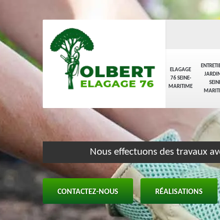
ENTRETI
ELAGAGE
JARDIN
76 SEINE-
SEIN
MARITIME
MARIT
Nous effectuons des travaux av
CONTACTEZ-NOUS
RÉALISATIONS