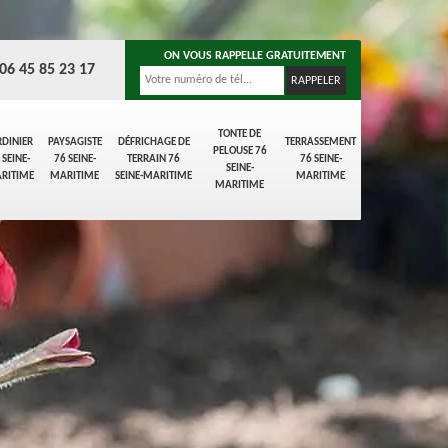
ON VOUS RAPPELLE GRATUITEMENT
06 45 85 23 17
TONTE DE
RDINIER
PAYSAGISTE
DÉFRICHAGE DE
TERRASSEMENT
PELOUSE 76
 SEINE-
76 SEINE-
TERRAIN 76
76 SEINE-
SEINE-
RITIME
MARITIME
SEINE-MARITIME
MARITIME
MARITIME