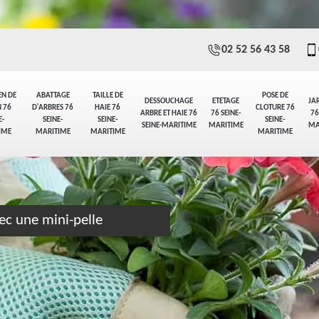
02 52 56 43 58
EN DE
ABATTAGE
TAILLE DE
POSE DE
DESSOUCHAGE
ETETAGE
JA
 76
D'ARBRES 76
HAIE 76
CLOTURE 76
ARBRE ET HAIE 76
76 SEINE-
76
E-
SEINE-
SEINE-
SEINE-
SEINE-MARITIME
MARITIME
MA
IME
MARITIME
MARITIME
MARITIME
ec une mini-pelle