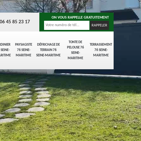
ON VOUS RAPPELLE GRATUITEMENT
06 45 85 23 17
TONTE DE
RDINIER
PAYSAGISTE
DÉFRICHAGE DE
TERRASSEMENT
PELOUSE 76
 SEINE-
76 SEINE-
TERRAIN 76
76 SEINE-
SEINE-
RITIME
MARITIME
SEINE-MARITIME
MARITIME
MARITIME