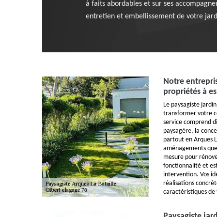
à faits abordables et sur ses accompagne
entretien et embellissement de votre jard
Notre entrepri
propriétés à e
Le paysagiste jardin
transformer votre co
service comprend d
paysagère, la concep
partout en Arques L
aménagements que no
mesure pour rénover
fonctionnalité et e
intervention. Vos i
réalisations concrè
caractéristiques de 
Paysagiste jard