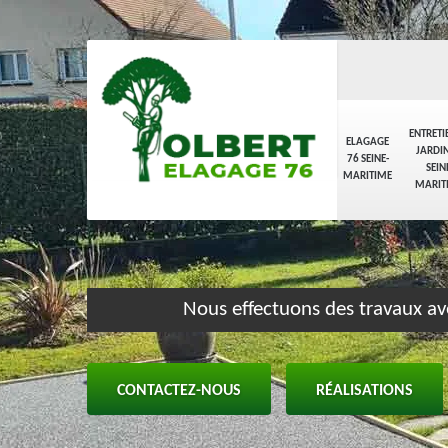
ENTRETI
ELAGAGE
JARDIN
76 SEINE-
SEIN
MARITIME
MARIT
Nous effectuons des travaux av
CONTACTEZ-NOUS
RÉALISATIONS