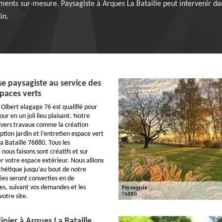
ments sur-mesure. Paysagiste à Arques La Bataille peut intervenir da
in.
se paysagiste au service des
spaces verts
 Olbert elagage 76 est qualifié pour
ur en un joli lieu plaisant. Notre
ivers travaux comme la création
tion jardin et l’entretien espace vert
a Bataille 76880. Tous les
us faisons sont créatifs et sur
 votre espace extérieur. Nous allions
sthétique jusqu’au bout de notre
dées seront converties en de
tes, suivant vos demandes et les
votre site.
inier à Arques La Bataille