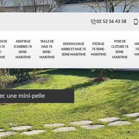
02 52 56 43 58
EN DE
ABATTAGE
TAILLE DE
POSE DE
DESSOUCHAGE
ETETAGE
JA
 76
D'ARBRES 76
HAIE 76
CLOTURE 76
ARBRE ET HAIE 76
76 SEINE-
76
E-
SEINE-
SEINE-
SEINE-
SEINE-MARITIME
MARITIME
MA
IME
MARITIME
MARITIME
MARITIME
ec une mini-pelle