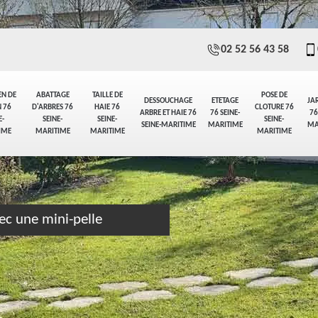
02 52 56 43 58
EN DE
ABATTAGE
TAILLE DE
POSE DE
DESSOUCHAGE
ETETAGE
JA
 76
D'ARBRES 76
HAIE 76
CLOTURE 76
ARBRE ET HAIE 76
76 SEINE-
76
E-
SEINE-
SEINE-
SEINE-
SEINE-MARITIME
MARITIME
MA
IME
MARITIME
MARITIME
MARITIME
ec une mini-pelle