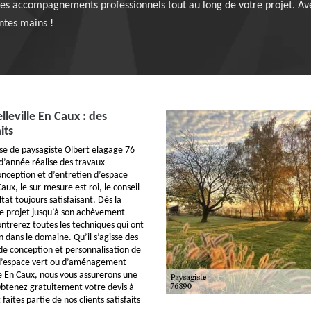
 des accompagnements professionnels tout au long de votre projet. Avec
ntes mains !
lleville En Caux : des
its
se de paysagiste Olbert elagage 76
 d’année réalise des travaux
ception et d’entretien d’espace
Caux, le sur-mesure est roi, le conseil
ltat toujours satisfaisant. Dès la
e projet jusqu’à son achèvement
ntrerez toutes les techniques qui ont
n dans le domaine. Qu’il s’agisse des
de conception et personnalisation de
n d’espace vert ou d’aménagement
le En Caux, nous vous assurerons une
Obtenez gratuitement votre devis à
 faites partie de nos clients satisfaits