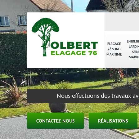
ENTRETI
ELAGAGE
JARDIN
76 SEINE-
SEIN
MARITIME
MARIT
Nous effectuons des travaux av
CONTACTEZ-NOUS
RÉALISATIONS