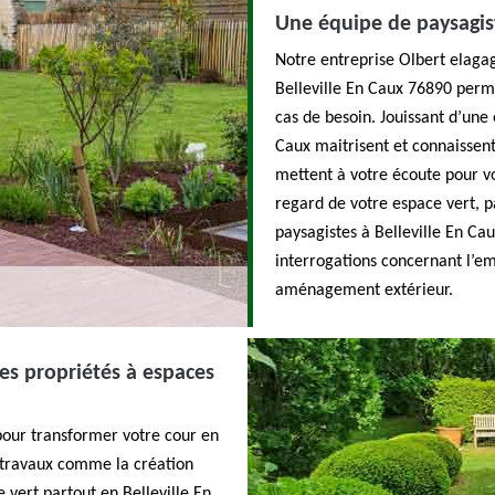
Une équipe de paysagis
Notre entreprise Olbert elagag
Belleville En Caux 76890 perm
cas de besoin. Jouissant d’une 
Caux maitrisent et connaissent 
mettent à votre écoute pour vo
regard de votre espace vert, p
paysagistes à Belleville En Ca
interrogations concernant l’emb
aménagement extérieur.
des propriétés à espaces
 pour transformer votre cour en
s travaux comme la création
e vert partout en Belleville En