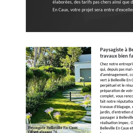
élaborées, des tarifs pas chers ainsi que
En Caux, votre projet sera entre d’excelle
Paysagiste à Be
travaux bien fa
Chez notre entrepri
qui, depuis pas mal
d’aménagement, con
vert à Belleville En 
perpétuel et le résu
préparation de votr
complet, vous renco
fait notre réputatio
travaux d’élagage, 
jardin, d’entretie
paysager à Bellevil
réalisation impec. 
Belleville En Caux et