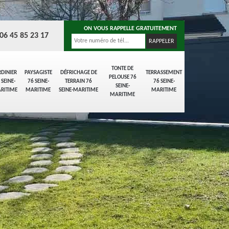
ON VOUS RAPPELLE GRATUITEMENT
06 45 85 23 17
TONTE DE
RDINIER
PAYSAGISTE
DÉFRICHAGE DE
TERRASSEMENT
PELOUSE 76
 SEINE-
76 SEINE-
TERRAIN 76
76 SEINE-
SEINE-
RITIME
MARITIME
SEINE-MARITIME
MARITIME
MARITIME