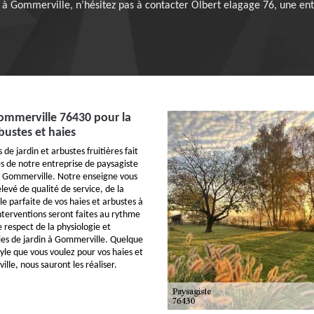
 à Gommerville, n’hésitez pas à contacter Olbert elagage 76, une ent
ommerville 76430 pour la
rbustes et haies
s de jardin et arbustes fruitières fait
és de notre entreprise de paysagiste
à Gommerville. Notre enseigne vous
levé de qualité de service, de la
lle parfaite de vos haies et arbustes à
terventions seront faites au rythme
e respect de la physiologie et
es de jardin à Gommerville. Quelque
style que vous voulez pour vos haies et
lle, nous sauront les réaliser.