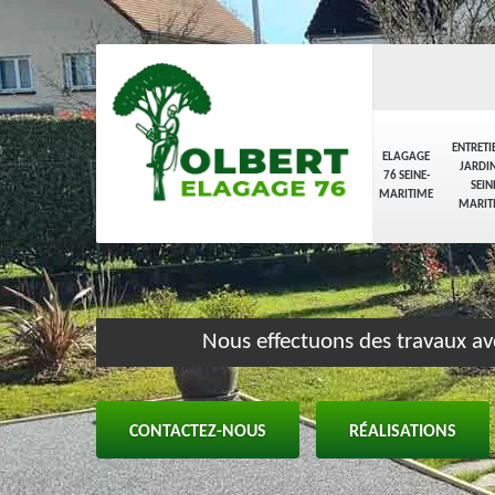
ENTRETI
ELAGAGE
JARDIN
76 SEINE-
SEIN
MARITIME
MARIT
Nous effectuons des travaux av
CONTACTEZ-NOUS
RÉALISATIONS