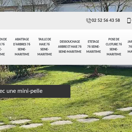
02 52 56 43 58
EN DE
ABATTAGE
TAILLE DE
POSE DE
DESSOUCHAGE
ETETAGE
JA
 76
D'ARBRES 76
HAIE 76
CLOTURE 76
ARBRE ET HAIE 76
76 SEINE-
76
E-
SEINE-
SEINE-
SEINE-
SEINE-MARITIME
MARITIME
MA
IME
MARITIME
MARITIME
MARITIME
ec une mini-pelle