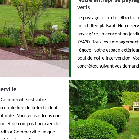
Notre entreprise paysag
verts
Le paysagiste jardin Olbert el
un joli lieu plaisant. Notre s
paysagère, la conception jardi
76430. Tous les aménagements 
rénover votre espace extérieur.
bout de notre intervention. Vos
concrètes, suivant vos demandes
erville
à Gommerville est votre
éritable lieu de détente dont
intimité. Nous vous offrons une
ation et de composition avec des
jardin à Gommerville unique.