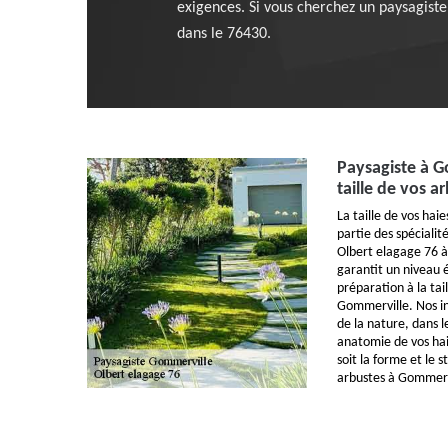
exigences. Si vous cherchez un paysagiste
dans le 76430.
Paysagiste à G
taille de vos a
La taille de vos haie
partie des spécialit
Olbert elagage 76 
garantit un niveau é
préparation à la tai
Gommerville. Nos in
de la nature, dans l
anatomie de vos hai
soit la forme et le 
arbustes à Gommervi