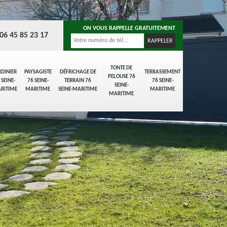
ON VOUS RAPPELLE GRATUITEMENT
06 45 85 23 17
TONTE DE
RDINIER
PAYSAGISTE
DÉFRICHAGE DE
TERRASSEMENT
PELOUSE 76
 SEINE-
76 SEINE-
TERRAIN 76
76 SEINE-
SEINE-
RITIME
MARITIME
SEINE-MARITIME
MARITIME
MARITIME