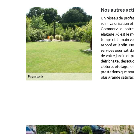
Nos autres act
Un réseau de profes
soin, valorisation e
Gommerville, notre 
elagage 76 est le me
temps et la main ve
arboré et jardin. N
services pour satisf
de votre jardin et 
défrichage, dessouc
clôture, étêtage, e
prestations que nou
plus grande satisfac