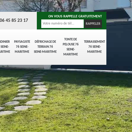
ON VOUS RAPPELLE GRATUITEMENT
06 45 85 23 17
TONTE DE
RDINIER
PAYSAGISTE
DÉFRICHAGE DE
TERRASSEMENT
PELOUSE 76
 SEINE-
76 SEINE-
TERRAIN 76
76 SEINE-
SEINE-
RITIME
MARITIME
SEINE-MARITIME
MARITIME
MARITIME