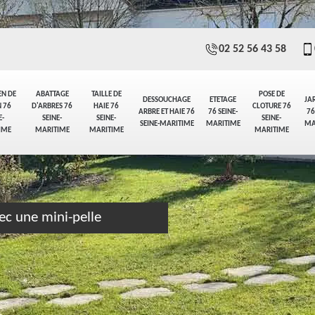
02 52 56 43 58
EN DE
ABATTAGE
TAILLE DE
POSE DE
DESSOUCHAGE
ETETAGE
JA
 76
D'ARBRES 76
HAIE 76
CLOTURE 76
ARBRE ET HAIE 76
76 SEINE-
76
E-
SEINE-
SEINE-
SEINE-
SEINE-MARITIME
MARITIME
MA
IME
MARITIME
MARITIME
MARITIME
ec une mini-pelle