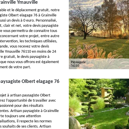
ainville Ymauville
dable et le déplacement gratuit, notre
giste Olbert elagage 76 à Grainville
ssi un devis à 0 euro. Personnalisé,
t, clair et net, votre devis paysagiste
lle vous permettra de connaitre tous
concernant votre projet, entre autre
intervention, les techniques utilisées,
ande, vous recevez votre devis
ille Ymauville 76110 en moins de 24
re gratuit, le devis paysagiste à
e que nous vous offrons est également
ent de votre part.
paysagiste Olbert elagage 76
ojet à artisan paysagiste Olbert
ez l’opportunité de travailler avec
passionné pour des résultats
ntes. Artisan paysagiste à Grainville
te toujours une attention
alisations, il respecte les normes
s souhaits de ses clients. Artisan