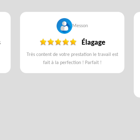
Messon
Élagage
Très content de votre prestation le travail est
fait à la perfection ! Parfait !