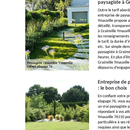
paysagiste à Gr
Outre le tarif abor
entreprise de paysa
Ymauville propose au
détaillé, transparen
à Grainville Ymauvi
les renseignements 
le tarif, la durée d’
etc. Sur simple dem
paysagiste à Grainv
heures. En plus d’êt
Grainville Ymauvill
dépourvu d’engagem
Entreprise de 
: le bon choix
En confiant votre pr
elagage 76, vous aur
un vrai paysagiste 
répondant à vos atte
Ymauville 76110 por
particulière à ses ré
requises ainsi que le