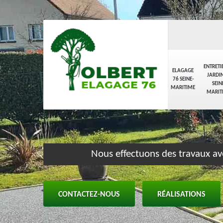
ENTRETI
ELAGAGE
JARDIN
76 SEINE-
SEIN
MARITIME
MARIT
Nous effectuons des travaux av
CONTACTEZ-NOUS
RÉALISATIONS