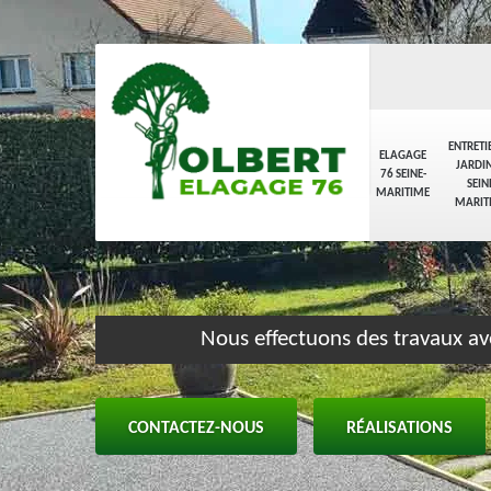
ENTRETI
ELAGAGE
JARDIN
76 SEINE-
SEIN
MARITIME
MARIT
Nous effectuons des travaux av
CONTACTEZ-NOUS
RÉALISATIONS