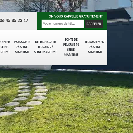
ON VOUS RAPPELLE GRATUITEMENT
06 45 85 23 17
TONTE DE
RDINIER
PAYSAGISTE
DÉFRICHAGE DE
TERRASSEMENT
PELOUSE 76
 SEINE-
76 SEINE-
TERRAIN 76
76 SEINE-
SEINE-
RITIME
MARITIME
SEINE-MARITIME
MARITIME
MARITIME