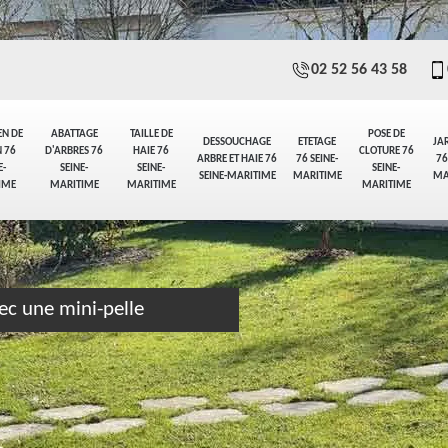
02 52 56 43 58
EN DE
ABATTAGE
TAILLE DE
POSE DE
DESSOUCHAGE
ETETAGE
JA
 76
D'ARBRES 76
HAIE 76
CLOTURE 76
ARBRE ET HAIE 76
76 SEINE-
76
E-
SEINE-
SEINE-
SEINE-
SEINE-MARITIME
MARITIME
MA
IME
MARITIME
MARITIME
MARITIME
ec une mini-pelle