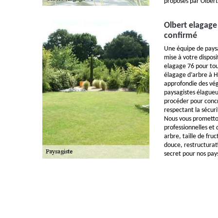
proposés par Olber
Olbert elagage
confirmé
Une équipe de paysa
mise à votre disposi
elagage 76 pour tou
élagage d’arbre à H
approfondie des vég
paysagistes élague
procéder pour concr
respectant la sécuri
Nous vous prometto
professionnelles et 
arbre, taille de fru
douce, restructura
secret pour nos pay