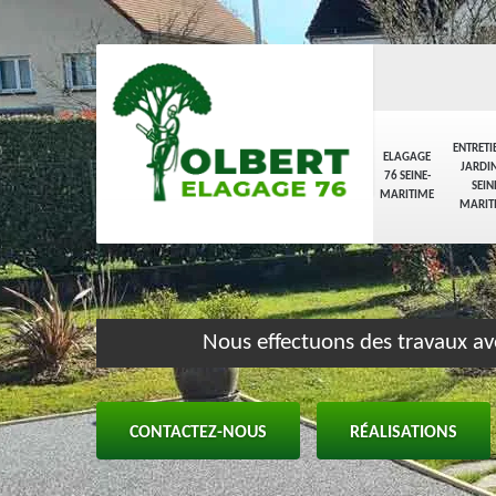
ENTRETI
ELAGAGE
JARDIN
76 SEINE-
SEIN
MARITIME
MARIT
Nous effectuons des travaux av
CONTACTEZ-NOUS
RÉALISATIONS