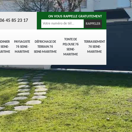
ON VOUS RAPPELLE GRATUITEMENT
06 45 85 23 17
TONTE DE
RDINIER
PAYSAGISTE
DÉFRICHAGE DE
TERRASSEMENT
PELOUSE 76
 SEINE-
76 SEINE-
TERRAIN 76
76 SEINE-
SEINE-
RITIME
MARITIME
SEINE-MARITIME
MARITIME
MARITIME