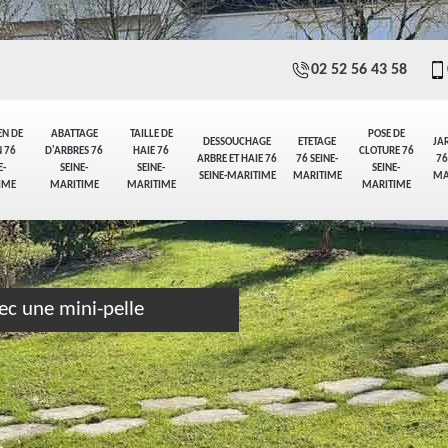
02 52 56 43 58
EN DE
ABATTAGE
TAILLE DE
POSE DE
DESSOUCHAGE
ETETAGE
JA
 76
D'ARBRES 76
HAIE 76
CLOTURE 76
ARBRE ET HAIE 76
76 SEINE-
76
E-
SEINE-
SEINE-
SEINE-
SEINE-MARITIME
MARITIME
MA
IME
MARITIME
MARITIME
MARITIME
ec une mini-pelle