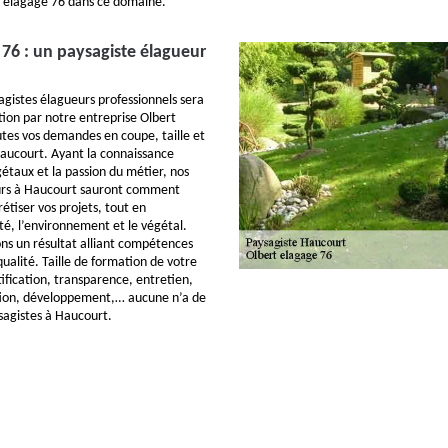
t elagage 76 dans ce domaine.
 76 : un paysagiste élagueur
gistes élagueurs professionnels sera
tion par notre entreprise Olbert
tes vos demandes en coupe, taille et
aucourt. Ayant la connaissance
étaux et la passion du métier, nos
urs à Haucourt sauront comment
étiser vos projets, tout en
té, l’environnement et le végétal.
ns un résultat alliant compétences
qualité. Taille de formation de votre
ctification, transparence, entretien,
tion, développement,… aucune n’a de
sagistes à Haucourt.