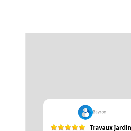
Bayron
isfait
Travaux jardin