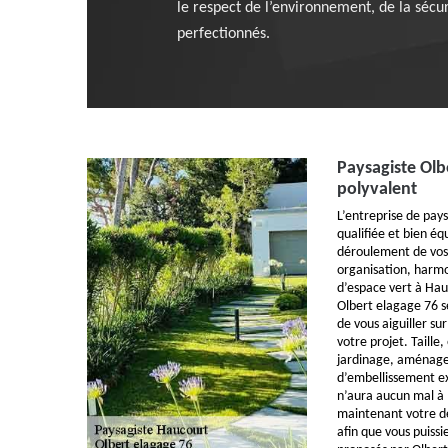
le respect de l’environnement, de la sécur
perfectionnés.
Paysagiste Olbe
polyvalent
L’entreprise de pay
qualifiée et bien éq
déroulement de vo
organisation, harmo
d’espace vert à Hau
Olbert elagage 76 s
de vous aiguiller su
votre projet. Taille
jardinage, aménage
d’embellissement e
n’aura aucun mal à 
maintenant votre de
afin que vous puissi