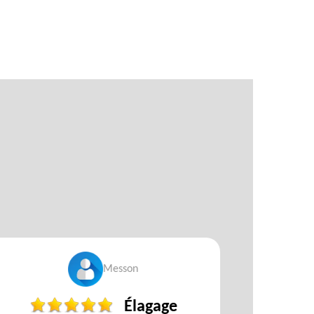
Messon
Élagage