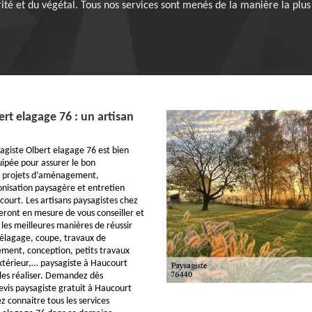
ité et du végétal. Tous nos services sont menés de la manière la plus p
rt elagage 76 : un artisan
sagiste Olbert elagage 76 est bien
uipée pour assurer le bon
s projets d’aménagement,
nisation paysagère et entretien
court. Les artisans paysagistes chez
eront en mesure de vous conseiller et
r les meilleures manières de réussir
, élagage, coupe, travaux de
ment, conception, petits travaux
xtérieur,… paysagiste à Haucourt
les réaliser. Demandez dès
vis paysagiste gratuit à Haucourt
ez connaitre tous les services