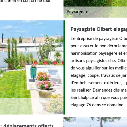
ticité et en confort de tout
Paysagiste Olbert elaga
L’entreprise de paysagiste Olb
pour assurer le bon dérouleme
harmonisation paysagère et ent
artisans paysagistes chez Olbe
de vous aiguiller sur les meill
élagage, coupe, travaux de ja
d’embellissement extérieur,… 
les réaliser. Demandez dès mai
Saint Sulpice afin que vous pui
elagage 76 dans ce domaine.
 : déplacements offerts