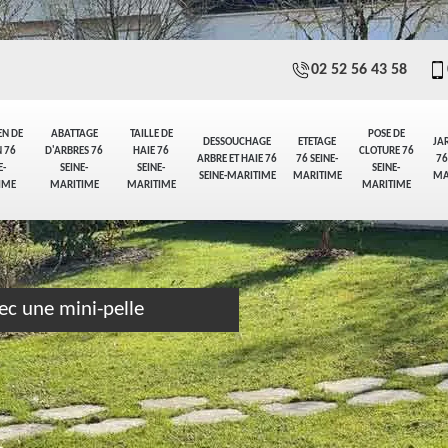
02 52 56 43 58
EN DE
ABATTAGE
TAILLE DE
POSE DE
DESSOUCHAGE
ETETAGE
JA
 76
D'ARBRES 76
HAIE 76
CLOTURE 76
ARBRE ET HAIE 76
76 SEINE-
76
E-
SEINE-
SEINE-
SEINE-
SEINE-MARITIME
MARITIME
MA
IME
MARITIME
MARITIME
MARITIME
ec une mini-pelle