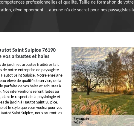
ompétences professionnelles et qualité. Taille de formation de votre a
ration, développement,… aucune n’a de secret pour nos paysagistes à 
autot Saint Sulpice 76190
de vos arbustes et haies
s de jardin et arbustes fruitières fait
és de notre entreprise de paysagiste
 Hautot Saint Sulpice. Notre enseigne
eau élevé de qualité de service, de la
lle parfaite de vos haies et arbustes à
. Nos interventions seront faites au
 dans le respect de la physiologie et
es de jardin à Hautot Saint Sulpice.
e et le style que vous voulez pour vos
Hautot Saint Sulpice, nous sauront les