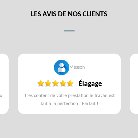
LES AVIS DE NOS CLIENTS
Messon
Élagage
u
Très content de votre prestation le travail est
fait à la perfection ! Parfait !