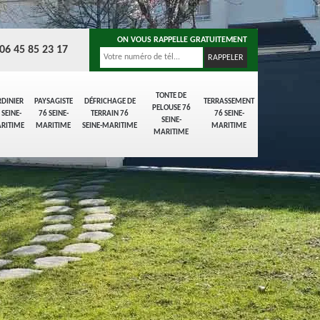
ON VOUS RAPPELLE GRATUITEMENT
06 45 85 23 17
TONTE DE
RDINIER
PAYSAGISTE
DÉFRICHAGE DE
TERRASSEMENT
PELOUSE 76
 SEINE-
76 SEINE-
TERRAIN 76
76 SEINE-
SEINE-
RITIME
MARITIME
SEINE-MARITIME
MARITIME
MARITIME