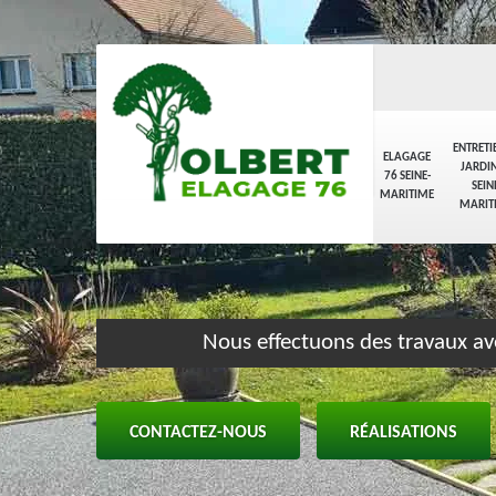
ENTRETI
ELAGAGE
JARDIN
76 SEINE-
SEIN
MARITIME
MARIT
Nous effectuons des travaux av
CONTACTEZ-NOUS
RÉALISATIONS