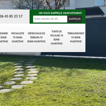
ON VOUS RAPPELLE GRATUITEMENT
06 45 85 23 17
TONTE DE
RDINIER
PAYSAGISTE
DÉFRICHAGE DE
TERRASSEMENT
PELOUSE 76
 SEINE-
76 SEINE-
TERRAIN 76
76 SEINE-
SEINE-
RITIME
MARITIME
SEINE-MARITIME
MARITIME
MARITIME