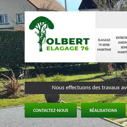
ENTRETI
ELAGAGE
JARDIN
76 SEINE-
SEIN
MARITIME
MARIT
Nous effectuons des travaux av
CONTACTEZ-NOUS
RÉALISATIONS