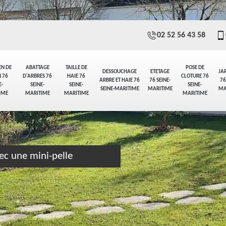
02 52 56 43 58
EN DE
ABATTAGE
TAILLE DE
POSE DE
DESSOUCHAGE
ETETAGE
JA
 76
D'ARBRES 76
HAIE 76
CLOTURE 76
ARBRE ET HAIE 76
76 SEINE-
76
E-
SEINE-
SEINE-
SEINE-
SEINE-MARITIME
MARITIME
MA
IME
MARITIME
MARITIME
MARITIME
ec une mini-pelle