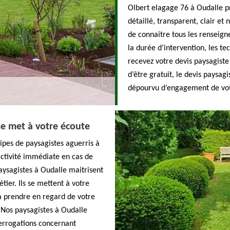
Olbert elagage 76 à Oudalle pr
détaillé, transparent, clair et
de connaitre tous les renseign
la durée d’intervention, les te
recevez votre devis paysagist
d’être gratuit, le devis paysa
dépourvu d’engagement de vot
e met à votre écoute
ipes de paysagistes aguerris à
ctivité immédiate en cas de
paysagistes à Oudalle maitrisent
tier. Ils se mettent à votre
 à prendre en regard de votre
 Nos paysagistes à Oudalle
terrogations concernant