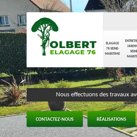
ENTRETI
ELAGAGE
JARDIN
76 SEINE-
SEIN
MARITIME
MARIT
Nous effectuons des travaux av
CONTACTEZ-NOUS
RÉALISATIONS