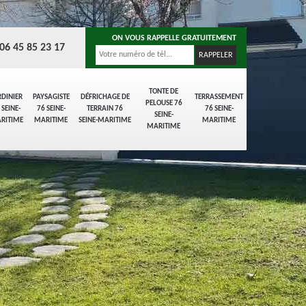
ON VOUS RAPPELLE GRATUITEMENT
06 45 85 23 17
TONTE DE
RDINIER
PAYSAGISTE
DÉFRICHAGE DE
TERRASSEMENT
PELOUSE 76
 SEINE-
76 SEINE-
TERRAIN 76
76 SEINE-
SEINE-
RITIME
MARITIME
SEINE-MARITIME
MARITIME
MARITIME