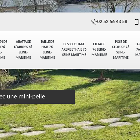
02 52 56 43 58
EN DE
ABATTAGE
TAILLE DE
POSE DE
DESSOUCHAGE
ETETAGE
JA
 76
D'ARBRES 76
HAIE 76
CLOTURE 76
ARBRE ET HAIE 76
76 SEINE-
76
E-
SEINE-
SEINE-
SEINE-
SEINE-MARITIME
MARITIME
MA
IME
MARITIME
MARITIME
MARITIME
ec une mini-pelle