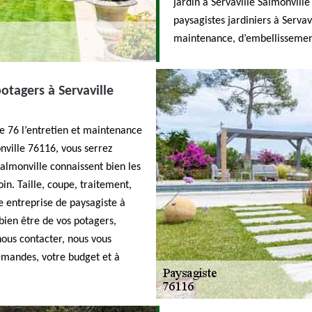
jardin à Servaville Salmonville
paysagistes jardiniers à Servav
maintenance, d’embellissement
otagers à Servaville
e 76 l’entretien et maintenance
onville 76116, vous serrez
Salmonville connaissent bien les
in. Taille, coupe, traitement,
e entreprise de paysagiste à
bien être de vos potagers,
 nous contacter, nous vous
emandes, votre budget et à