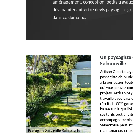
aménagement, conception, petits travaux 
dès maintenant votre devis paysagiste gra
dans ce domaine.
Un paysagiste c
Salmonville
Artisan Olbert elaga
paysagiste de plusi
à la perfection tout
qui vous pouvez con
projets. Artisan pay
travaille avec passi
résultat 100% garan
basée sur la qualité 
ses tarifs tout à fai
accompagnements su
Salmonville peut int
maintenance, entre