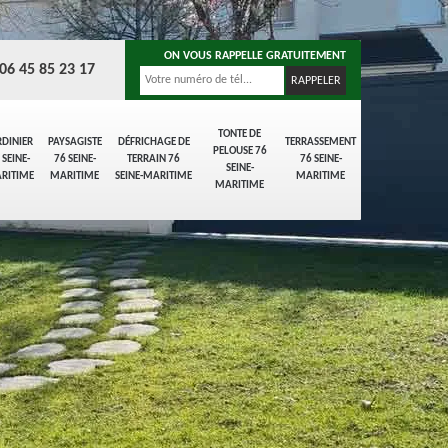
ON VOUS RAPPELLE GRATUITEMENT
06 45 85 23 17
TONTE DE
RDINIER
PAYSAGISTE
DÉFRICHAGE DE
TERRASSEMENT
PELOUSE 76
 SEINE-
76 SEINE-
TERRAIN 76
76 SEINE-
SEINE-
RITIME
MARITIME
SEINE-MARITIME
MARITIME
MARITIME