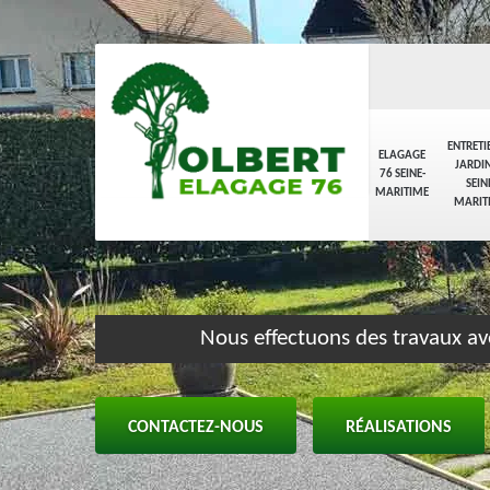
ENTRETI
ELAGAGE
JARDIN
76 SEINE-
SEIN
MARITIME
MARIT
Nous effectuons des travaux av
CONTACTEZ-NOUS
RÉALISATIONS