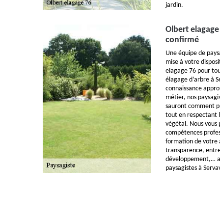
jardin.
Olbert elagage
confirmé
Une équipe de paysa
mise à votre disposi
elagage 76 pour tou
élagage d’arbre à Se
connaissance approf
métier, nos paysagis
sauront comment pr
tout en respectant l
végétal. Nous vous 
compétences professi
formation de votre a
transparence, entre
développement,… au
paysagistes à Servav