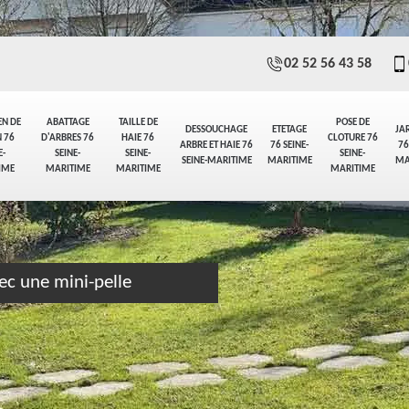
02 52 56 43 58
EN DE
ABATTAGE
TAILLE DE
POSE DE
DESSOUCHAGE
ETETAGE
JA
 76
D'ARBRES 76
HAIE 76
CLOTURE 76
ARBRE ET HAIE 76
76 SEINE-
76
E-
SEINE-
SEINE-
SEINE-
SEINE-MARITIME
MARITIME
MA
IME
MARITIME
MARITIME
MARITIME
ec une mini-pelle