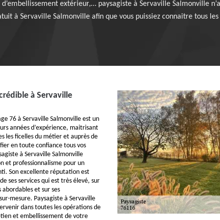
d’embellissement extérieur,… paysagiste à Servaville Salmonville n’
tuit à Servaville Salmonville afin que vous puissiez connaitre tous le
rédible à Servaville
ge 76 à Servaville Salmonville est un
eurs années d’expérience, maitrisant
es les ficelles du métier et auprès de
fier en toute confiance tous vos
sagiste à Servaville Salmonville
on et professionnalisme pour un
ti. Son excellente réputation est
de ses services qui est très élevé, sur
ts abordables et sur ses
r-mesure. Paysagiste à Servaville
ervenir dans toutes les opérations de
tien et embellissement de votre