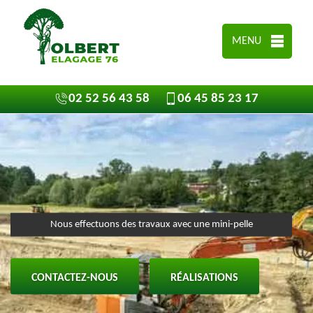
MENU
02 52 56 43 58
06 45 85 23 17
Nous effectuons des travaux avec une mini-pelle
CONTACTEZ-NOUS
RÉALISATIONS