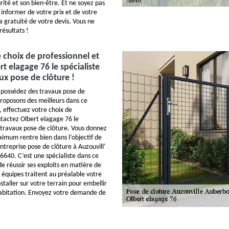
rité et son bien-être. Et ne soyez pas
 informer de votre prix et de votre
la gratuité de votre devis. Vous ne
résultats !
e choix de professionnel et
t elagage 76 le spécialiste
ux pose de clôture !
 possédez des travaux pose de
proposons des meilleurs dans ce
, effectuez votre choix de
ntactez Olbert elagage 76 le
s travaux pose de clôture. Vous donnez
ximum rentre bien dans l’objectif de
ntreprise pose de clôture à Auzouvill'
6640. C’est une spécialiste dans ce
de réussir ses exploits en matière de
 équipes traitent au préalable votre
nstaller sur votre terrain pour embellir
habitation. Envoyez votre demande de