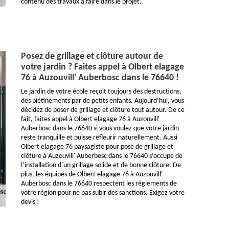
contenu des travaux à faire dans le projet.
Posez de grillage et clôture autour de
votre jardin ? Faites appel à Olbert elagage
76 à Auzouvill' Auberbosc dans le 76640 !
Le jardin de votre école reçoit toujours des destructions,
des piétinements par de petits enfants. Aujourd’hui, vous
décidez de poser de grillage et clôture tout autour. De ce
fait, faites appel à Olbert elagage 76 à Auzouvill'
Auberbosc dans le 76640 si vous voulez que votre jardin
reste tranquille et puisse refleurir naturellement. Aussi
Olbert elagage 76 paysagiste pour pose de grillage et
clôture à Auzouvill' Auberbosc dans le 76640 s’occupe de
l’installation d’un grillage solide et de bonne clôture. De
plus, les équipes de Olbert elagage 76 à Auzouvill'
Auberbosc dans le 76640 respectent les règlements de
votre région pour ne pas subir des sanctions. Exigez votre
devis !