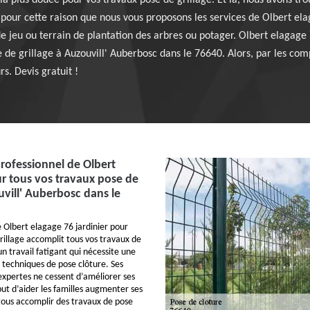
 la plus douée pour vos travaux pose de grillage. Et là, nous avons t
 pour cette raison que nous vous proposons les services de Olbert elag
de jeu ou terrain de plantation des arbres ou potager. Olbert elagage 
 de grillage à Auzouvill' Auberbosc dans le 76640. Alors, par les com
rs. Devis gratuit !
rofessionnel de Olbert
r tous vos travaux pose de
uvill' Auberbosc dans le
e Olbert elagage 76 jardinier pour
rillage accomplit tous vos travaux de
un travail fatigant qui nécessite une
e techniques de pose clôture. Ses
expertes ne cessent d’améliorer ses
but d’aider les familles augmenter ses
ous accomplir des travaux de pose