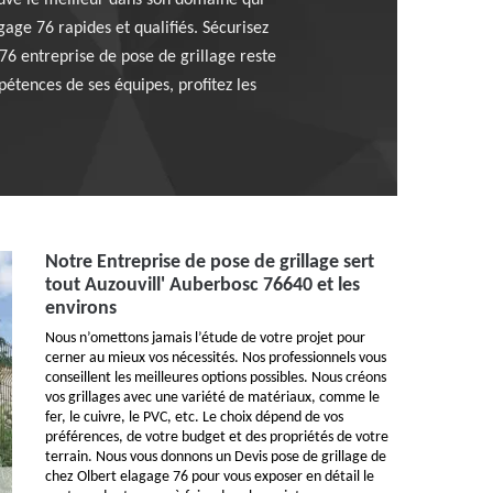
rouvé le meilleur dans son domaine qui
age 76 rapides et qualifiés. Sécurisez
76 entreprise de pose de grillage reste
pétences de ses équipes, profitez les
Notre Entreprise de pose de grillage sert
tout Auzouvill' Auberbosc 76640 et les
environs
Nous n’omettons jamais l’étude de votre projet pour
cerner au mieux vos nécessités. Nos professionnels vous
conseillent les meilleures options possibles. Nous créons
vos grillages avec une variété de matériaux, comme le
fer, le cuivre, le PVC, etc. Le choix dépend de vos
préférences, de votre budget et des propriétés de votre
terrain. Nous vous donnons un Devis pose de grillage de
chez Olbert elagage 76 pour vous exposer en détail le