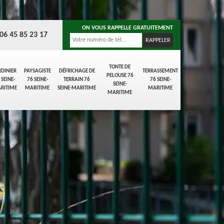
ON VOUS RAPPELLE GRATUITEMENT
06 45 85 23 17
TONTE DE
RDINIER
PAYSAGISTE
DÉFRICHAGE DE
TERRASSEMENT
PELOUSE 76
 SEINE-
76 SEINE-
TERRAIN 76
76 SEINE-
SEINE-
RITIME
MARITIME
SEINE-MARITIME
MARITIME
MARITIME