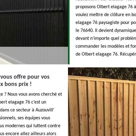
proposons Olbert elagage 76 à 
voulez mettre de clôture en b
elagage 76 paysagiste pour pos
le 76640. Il devient dynamique 
devant n’importe quel problèm
commander les modèles et form
de Olbert elagage 76. Récupére
vous offre pour vos
x bons prix !
ge ? Nous vous avons cherché et
bert elagage 76 c’est un
 dans ce secteur à Auzouvill'
sionnels, ses équipes vous
plus modernes qui luttent contre
us encore allez ailleurs alors