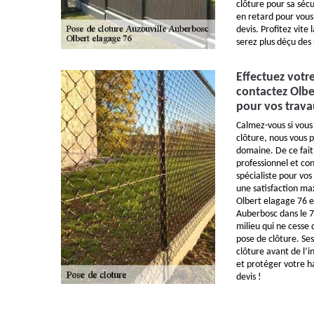
clôture pour sa sécu
en retard pour vous
devis. Profitez vite 
serez plus déçu des 
Effectuez votr
contactez Olber
pour vos trava
Calmez-vous si vous
clôture, nous vous 
domaine. De ce fait
professionnel et co
spécialiste pour vo
une satisfaction ma
Olbert elagage 76 e
Auberbosc dans le 7
milieu qui ne cesse 
pose de clôture. Ses
clôture avant de l’i
et protéger votre 
devis !