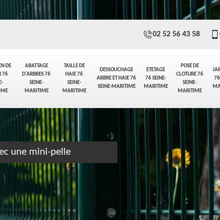
02 52 56 43 58
EN DE
ABATTAGE
TAILLE DE
POSE DE
DESSOUCHAGE
ETETAGE
JA
 76
D'ARBRES 76
HAIE 76
CLOTURE 76
ARBRE ET HAIE 76
76 SEINE-
76
E-
SEINE-
SEINE-
SEINE-
SEINE-MARITIME
MARITIME
MA
IME
MARITIME
MARITIME
MARITIME
ec une mini-pelle