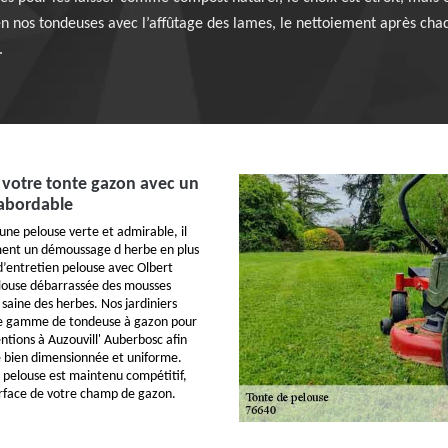
n nos tondeuses avec l’affûtage des lames, le nettoiement après chaq
.
 votre tonte gazon avec un
 abordable
 une pelouse verte et admirable, il
ent un démoussage d herbe en plus
d’entretien pelouse avec Olbert
louse débarrassée des mousses
 saine des herbes. Nos jardiniers
ure gamme de tondeuse à gazon pour
ntions à Auzouvill' Auberbosc afin
e bien dimensionnée et uniforme.
e pelouse est maintenu compétitif,
surface de votre champ de gazon.