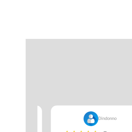
ge 76
Dindonno