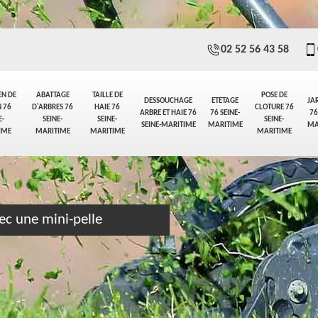
02 52 56 43 58
EN DE
ABATTAGE
TAILLE DE
POSE DE
DESSOUCHAGE
ETETAGE
JA
 76
D'ARBRES 76
HAIE 76
CLOTURE 76
ARBRE ET HAIE 76
76 SEINE-
76
E-
SEINE-
SEINE-
SEINE-
SEINE-MARITIME
MARITIME
MA
IME
MARITIME
MARITIME
MARITIME
ec une mini-pelle