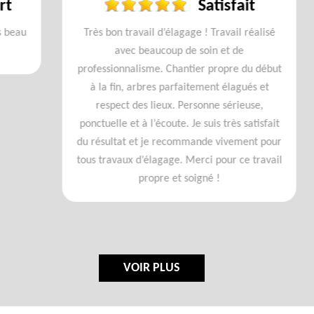
Satisfait
u
Très bon travail d’élagage ! Travail réalisé
avec beaucoup de soin et de
professionnalisme. Chantier propre du début
à la fin, arbres parfaitement élagués et
respect des lieux. Personne sérieuse,
ponctuelle et à l’écoute. Je suis très satisfait
du résultat et je recommande vivement pour
tous travaux d’élagage. Merci pour ce travail
propre et soigné !
VOIR PLUS